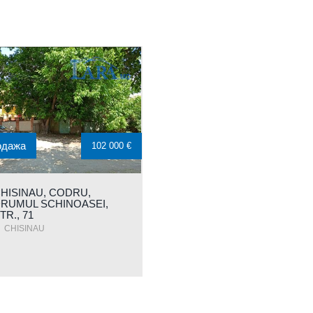
одажа
102 000 €
HISINAU, CODRU,
RUMUL SCHINOASEI,
TR., 71
CHISINAU