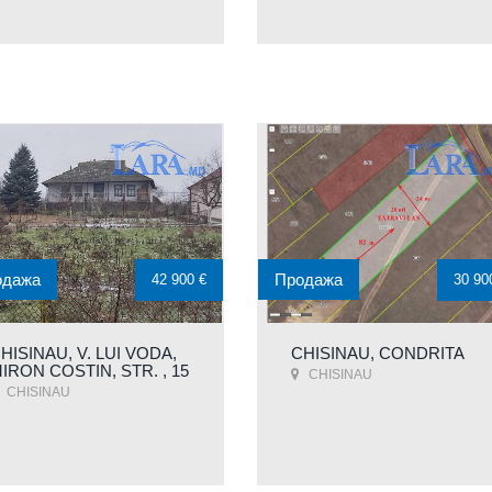
одажа
Продажа
42 900 €
30 90
HISINAU, V. LUI VODA,
CHISINAU, CONDRITA
IRON COSTIN, STR. , 15
CHISINAU
CHISINAU