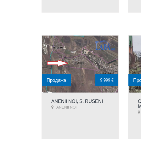
Продажа
Пр
9 999 €
ANENII NOI, S. RUSENI
C
M
ANENII NOI