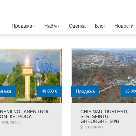
Продажа
Найм
Оценка
Блог
Новости
одажа
Продажа
49 000 €
85 00
NENII NOI, ANENII NOI,
CHISINAU, DURLESTI,
ОМ. КЕТРОСУ.
STR. SFÎNTUL
GHEORGHE, 20/B
ANENII NOI
CHISINAU