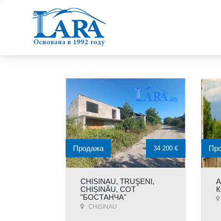
Продажа
Пр
34 200 €
CHISINAU, TRUŞENI,
A
CHIȘINĂU, СОТ
К
"БОСТАНЧА"
CHISINAU