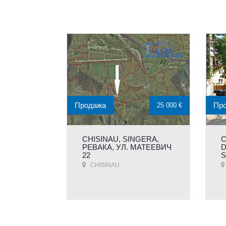
Продажа
Пр
25 000 €
CHISINAU, SINGERA,
C
РЕВАКА, УЛ. МАТЕЕВИЧ
D
22
S
CHISINAU