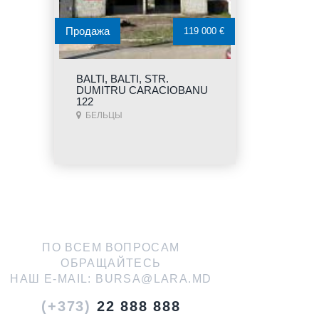
Продажа
119 000 €
BALTI, BALTI, STR.
DUMITRU CARACIOBANU
122
БЕЛЬЦЫ
ПО ВСЕМ ВОПРОСАМ
ОБРАЩАЙТЕСЬ
НАШ E-MAIL:
BURSA@LARA.MD
(+373)
22 888 888