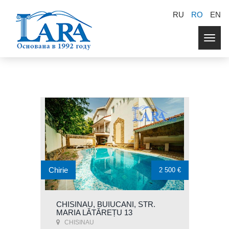
RU
RO
EN
Togg
navig
Chirie
2 500 €
CHISINAU, BUIUCANI, STR.
MARIA LĂTĂREȚU 13
CHISINAU